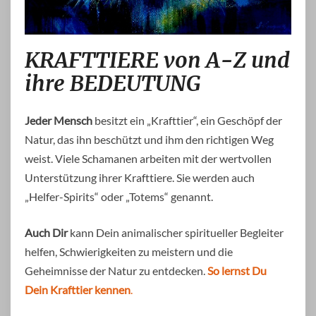
KRAFTTIERE
KRAFTTIERE von A-Z und
von
A-
ihre BEDEUTUNG
Z
und
ihre
Jeder Mensch
besitzt ein „Krafttier“, ein Geschöpf der
BEDEUTUNG
Natur, das ihn beschützt und ihm den richtigen Weg
weist. Viele Schamanen arbeiten mit der wertvollen
Unterstützung ihrer Krafttiere. Sie werden auch
„Helfer-Spirits“ oder „Totems“ genannt.
Auch Dir
kann Dein animalischer spiritueller Begleiter
helfen, Schwierigkeiten zu meistern und die
Geheimnisse der Natur zu entdecken.
So lernst Du
Dein Krafttier kennen
.