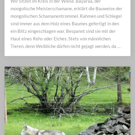
Wir sitzen im Kreis in der Wiese. Bayaraa, der
Schamanentrommel
mongolische Meisterschamane, erklärt die Bauweise der
mongolischen Schamanentrommel. Rahmen und Schlegel
sind immer aus dem Holz eines Baumes gefertigt in den
ein Blitz eingeschlagen war. Bespannt sind sie mit der
Haut eines Rehs oder Elches. Stets von männlichen
Tieren, denn Weibliche dürfen nicht gejagt werden, da …