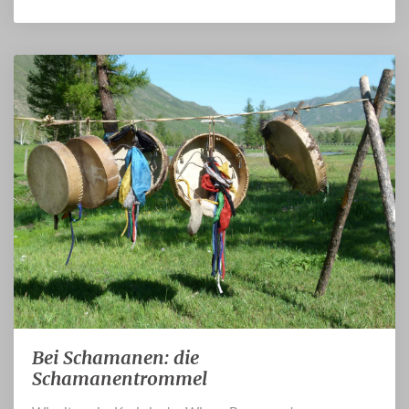
Bei Schamanen: die
Bei
Schamanen:
Schamanentrommel
die