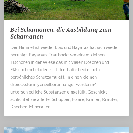
Bei Schamanen: die Ausbildung zum
Bei
Schamanen:
Schamanen
die
Der Himmel ist wieder blau und Bayaraa hat sich wieder
Ausbildung
beruhigt. Bayaraas Frau hockt vor einem kleinen
zum
Schamanen
Tischchen in der Wiese das mit vielen Döschen und
Fläschchen beladen ist. Ich erhalte heute mein
persönliches Schutzamulett. In einen kleinen
dreiecksförmigen Silberanhänger werden 54
unterschiedliche Substanzen eingefüllt. Geschickt
schlichtet sie allerlei Schuppen, Haare, Krallen, Kräuter,
Knochen, Mineralien …