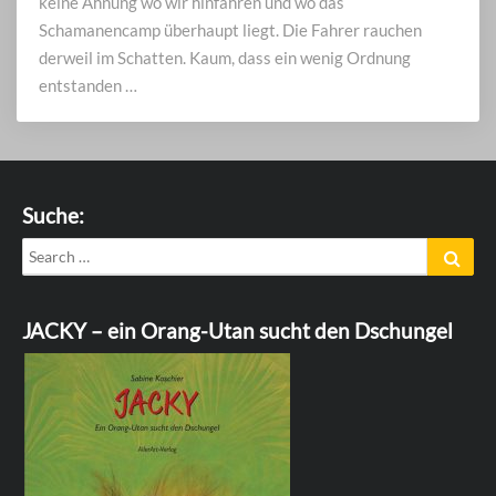
keine Ahnung wo wir hinfahren und wo das
Schamanencamp überhaupt liegt. Die Fahrer rauchen
derweil im Schatten. Kaum, dass ein wenig Ordnung
entstanden …
Suche:
Search
Sear
for:
JACKY – ein Orang-Utan sucht den Dschungel