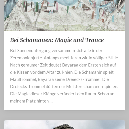
Bei Schamanen: Magie und Trance
Bei
Schamanen:
Bei Sonnenuntergang versammeln sich alle in der
Magie
Zeremonienjurte. Anfangs meditieren wir in völliger Stille.
und
Trance
Nach geraumer Zeit deutet Bayaraa dem Ersten sich auf
die Kissen vor dem Altar zu knien. Die Schamanin spielt
Maultrommel, Bayaraa seine Dreiecks-Trommel. Die
Dreiecks-Trommel dürfen nur Meisterschamanen spielen.
Die Magie dieser Klänge verändert den Raum. Schon an
meinem Platz hinten …