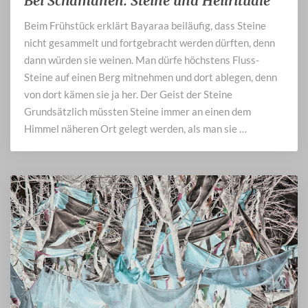
Bei Schamanen: Steine und Heilrituale
Schamanen:
Beim Frühstück erklärt Bayaraa beiläufig, dass Steine
Steine
nicht gesammelt und fortgebracht werden dürften, denn
und
Heilrituale
dann würden sie weinen. Man dürfe höchstens Fluss-
Steine auf einen Berg mitnehmen und dort ablegen, denn
von dort kämen sie ja her. Der Geist der Steine
Grundsätzlich müssten Steine immer an einen dem
Himmel näheren Ort gelegt werden, als man sie …