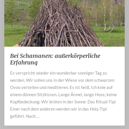
Bei Schamanen: außerkörperliche
Bei
Schamanen:
Erfahrung
außerkörperliche
Es verspricht wieder ein wunderbar sonniger Tag zu
Erfahrung
werden. Wir sollen uns in der Wiese vor dem schwarzen
Ovoo verteilen und meditieren. Es ist heiß. Ich knie auf
einem dünnen Sitzkissen. Lange Ärmel, lange Hose, keine
Kopfbedeckung. Wir brüten in der Sonne. Das Ritual-Tipi
Einer nach dem anderen werden wir in das Holz-Tipi
geführt. Nach …