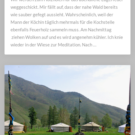
das
weggeschickt. Mir fällt auf, dass der nahe Wald bereits
Schamanenlied
wie sauber gefegt aussieht. Wahrscheinlich, weil der
Mann der Köchin täglich mehrmals für die Kochstelle
ebenfalls Feuerholz sammeln muss. Am Nachmittag
ziehen Wolken auf und es wird angenehm kühler. Ich knie
wieder in der Wiese zur Meditation. Nach …