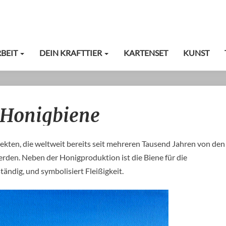
RBEIT
DEIN KRAFTTIER
KARTENSET
KUNST
Krafttier
/ Honigbiene
BIENE
/
Honigbiene
ekten, die weltweit bereits seit mehreren Tausend Jahren von den
den. Neben der Honigproduktion ist die Biene für die
ändig, und symbolisiert Fleißigkeit.