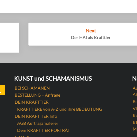
Next
Der HAI als Krafttier
KUNST und SCHAMANISMUS
N
Search
BEI SCHAMANEN
Au
Ai
BESTELLUNG – Anfrage
B
DEIN KRAFTTIER
Vi
KRAFTTIERE von A-Z und ihre BEDEUTUNG
Ka
DEIN KRAFTTIER Info
K
AGB Auftragsmalerei
M
Dein KRAFTTIER PORTRÄT