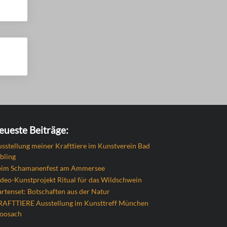
eueste Beiträge:
sstellung meiner Krafttiere im Kunstverein Bad
bling
eim Schamanenfest am Ammersee
deo-Kunstprojekt Ritual für das Wildschwein
rtenset: Botschaften aus der Natur
RAFTTIERE Ausstellung im Kunsttreff München
oosach