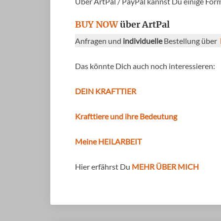
Über ArtPal / PayPal kannst Du einige Forma
BUY NOW
über ArtPal
Anfragen und
individuelle
Bestellung über
Das könnte Dich auch noch interessieren:
DEIN KRAFTTIER
Krafttiere und ihre Bedeutung
Meine HEILARBEIT
Hier erfährst Du
MEHR ÜBER MICH