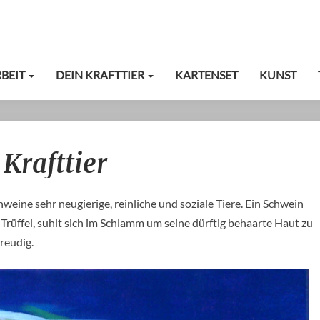
RBEIT
DEIN KRAFTTIER
KARTENSET
KUNST
Das
Krafttier
SCHWEIN
als
Krafttier
eine sehr neugierige, reinliche und soziale Tiere. Ein Schwein
 Trüffel, suhlt sich im Schlamm um seine dürftig behaarte Haut zu
reudig.