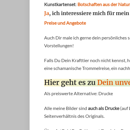
Kunstkartenset
:
Botschaften aus der Natur
Ja
, ich interessiere mich für mei
Preise und Angebote
Auch Dir male ich gerne dein persönliches s
Vorstellungen!
Falls Du Dein Krafttier noch nicht kennst, h
eine schamanische Trommelreise, ein nachh
Hier geht es zu
Dein unv
Als preiswerte Alternative: Drucke
Alle meine Bilder sind
auch als Drucke
(auf 
Seitenverhältnis des Originals.