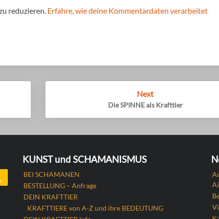
zu reduzieren.
Erfahre, wie deine Kommentardaten verarbeitet
Next
Die SPINNE als Krafttier
KUNST und SCHAMANISMUS
N
Search
BEI SCHAMANEN
Au
Ai
BESTELLUNG – Anfrage
B
DEIN KRAFTTIER
Vi
KRAFTTIERE von A-Z und ihre BEDEUTUNG
Ka