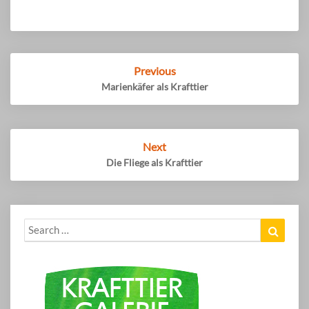
Post
Previous
navigation
Marienkäfer als Krafttier
Next
Die Fliege als Krafttier
Search
Search
for: