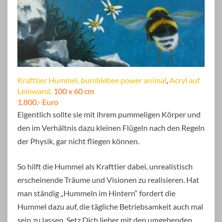
Krafttier Hummel, bumblebee power animal
,
Acryl auf
Leinwand,
100 x 60 cm
1.800,- Euro
Eigentlich sollte sie mit ihrem pummeligen Körper und
den im Verhältnis dazu kleinen Flügeln nach den Regeln
der Physik, gar nicht fliegen können.
So hilft die Hummel als Krafttier dabei, unrealistisch
erscheinende Träume und Visionen zu realisieren. Hat
man ständig „Hummeln im Hintern“ fordert die
Hummel dazu auf, die tägliche Betriebsamkeit auch mal
sein zu lassen. Setz Dich lieber mit den umgebenden