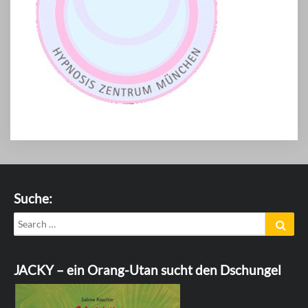
Suche:
Search
Sear
for:
JACKY – ein Orang-Utan sucht den Dschungel