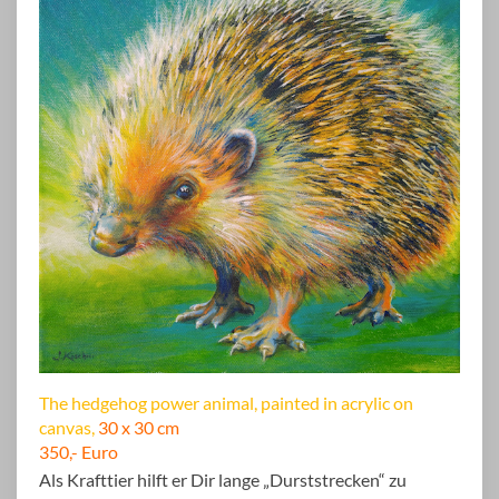
The hedgehog power animal, painted in acrylic on
canvas,
30 x 30 cm
350,- Euro
Als Krafttier hilft er Dir lange „Durststrecken“ zu