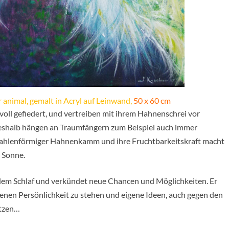
 animal, gemalt in Acryl auf Leinwand,
50 x 60 cm
oll gefiedert, und vertreiben mit ihrem Hahnenschrei vor
shalb hängen an Traumfängern zum Beispiel auch immer
trahlenförmiger Hahnenkamm und ihre Fruchtbarkeitskraft macht
 Sonne.
s dem Schlaf und verkündet neue Chancen und Möglichkeiten. Er
nen Persönlichkeit zu stehen und eigene Ideen, auch gegen den
etzen…