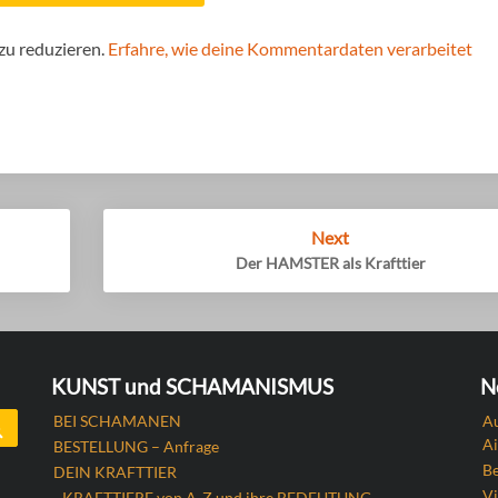
zu reduzieren.
Erfahre, wie deine Kommentardaten verarbeitet
Next
Der HAMSTER als Krafttier
KUNST und SCHAMANISMUS
N
Search
BEI SCHAMANEN
Au
Ai
BESTELLUNG – Anfrage
B
DEIN KRAFTTIER
Vi
KRAFTTIERE von A-Z und ihre BEDEUTUNG