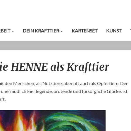
RBEIT
DEIN KRAFTTIER
KARTENSET
KUNST
Der
e HENNE als Krafttier
HAHN
oder
die
t den Menschen, als Nutztiere, aber oft auch als Opfertiere. Der
HENNE
als
nermüdlich Eier legende, brütende und fürsorgliche Glucke, ist
Krafttier
ft.