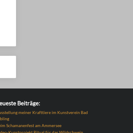
eueste Beiträge:
sstellung meiner Krafttiere im Kunstverein Bad
bling
eim Schamanenfest am Ammersee
deo-Kunstprojekt Ritual für das Wildschwein