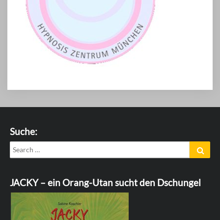
Suche:
Search
Sear
for:
JACKY – ein Orang-Utan sucht den Dschungel