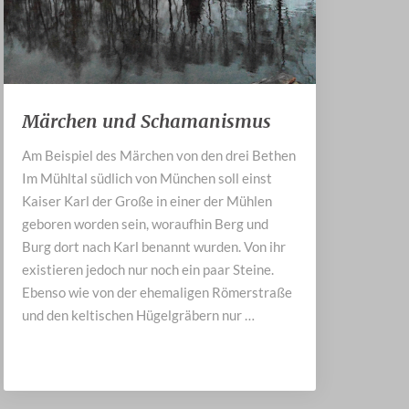
Märchen
Märchen und Schamanismus
und
Schamanismus
Am Beispiel des Märchen von den drei Bethen
Im Mühltal südlich von München soll einst
Kaiser Karl der Große in einer der Mühlen
geboren worden sein, woraufhin Berg und
Burg dort nach Karl benannt wurden. Von ihr
existieren jedoch nur noch ein paar Steine.
Ebenso wie von der ehemaligen Römerstraße
und den keltischen Hügelgräbern nur …