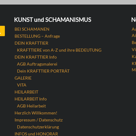
KUNST und SCHAMANISMUS
N
Search
BEI SCHAMANEN
Au
Ai
BESTELLUNG – Anfrage
B
DEIN KRAFTTIER
Vi
KRAFTTIERE von A-Z und ihre BEDEUTUNG
Ka
DEIN KRAFTTIER Info
K
AGB Auftragsmalerei
M
Dein KRAFTTIER PORTRÄT
GALERIE
VITA
HEILARBEIT
HEILARBEIT Info
AGB Heilarbeit
Herzlich Willkommen!
Impressum / Datenschutz
Datenschutzerklärung
INFOS und HONORAR