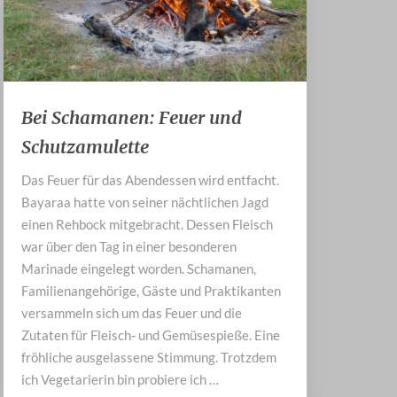
Bei
Bei Schamanen: Feuer und
Schamanen:
Schutzamulette
Feuer
und
Das Feuer für das Abendessen wird entfacht.
Schutzamulette
Bayaraa hatte von seiner nächtlichen Jagd
einen Rehbock mitgebracht. Dessen Fleisch
war über den Tag in einer besonderen
Marinade eingelegt worden. Schamanen,
Familienangehörige, Gäste und Praktikanten
versammeln sich um das Feuer und die
Zutaten für Fleisch- und Gemüsespieße. Eine
fröhliche ausgelassene Stimmung. Trotzdem
ich Vegetarierin bin probiere ich …