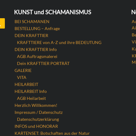
KUNST und SCHAMANISMUS
N
Search
BEI SCHAMANEN
Au
Ai
BESTELLUNG – Anfrage
B
DEIN KRAFTTIER
Vi
KRAFTTIERE von A-Z und ihre BEDEUTUNG
Ka
DEIN KRAFTTIER Info
K
AGB Auftragsmalerei
M
Dein KRAFTTIER PORTRÄT
GALERIE
VITA
HEILARBEIT
HEILARBEIT Info
AGB Heilarbeit
Herzlich Willkommen!
Impressum / Datenschutz
Datenschutzerklärung
INFOS und HONORAR
KARTENSET: Botschaften aus der Natur