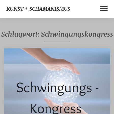
Toggle
KUNST + SCHAMANISMUS
Naviga
Schlagwort:
Schwingungskongress